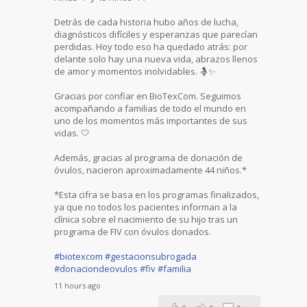
Detrás de cada historia hubo años de lucha,
diagnósticos difíciles y esperanzas que parecían
perdidas. Hoy todo eso ha quedado atrás: por
delante solo hay una nueva vida, abrazos llenos
de amor y momentos inolvidables. 🤱✨
Gracias por confiar en BioTexCom. Seguimos
acompañando a familias de todo el mundo en
uno de los momentos más importantes de sus
vidas. 🤍
Además, gracias al programa de donación de
óvulos, nacieron aproximadamente 44 niños.*
*Esta cifra se basa en los programas finalizados,
ya que no todos los pacientes informan a la
clínica sobre el nacimiento de su hijo tras un
programa de FIV con óvulos donados.
#biotexcom
#gestacionsubrogada
#donaciondeovulos
#fiv
#familia
11 hours ago