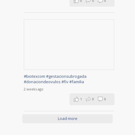
0
0
0
#biotexcom
#gestacionsubrogada
#donaciondeovulos
#fiv
#familia
2 weeks ago
1
0
0
Load more