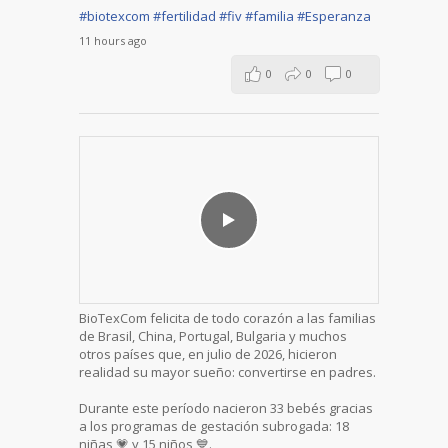
#biotexcom
#fertilidad
#fiv
#familia
#Esperanza
11 hours ago
0
0
0
BioTexCom felicita de todo corazón a las familias
de Brasil, China, Portugal, Bulgaria y muchos
otros países que, en julio de 2026, hicieron
realidad su mayor sueño: convertirse en padres.
Durante este período nacieron 33 bebés gracias
a los programas de gestación subrogada: 18
niñas 💗 y 15 niños 💙.